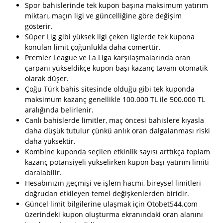
Spor bahislerinde tek kupon başına maksimum yatırım
miktarı, maçın ligi ve güncelliğine göre değişim
gösterir.
Süper Lig gibi yüksek ilgi çeken liglerde tek kupona
konulan limit çoğunlukla daha cömerttir.
Premier League ve La Liga karşılaşmalarında oran
çarpanı yükseldikçe kupon başı kazanç tavanı otomatik
olarak düşer.
Çoğu Türk bahis sitesinde olduğu gibi tek kuponda
maksimum kazanç genellikle 100.000 TL ile 500.000 TL
aralığında belirlenir.
Canlı bahislerde limitler, maç öncesi bahislere kıyasla
daha düşük tutulur çünkü anlık oran dalgalanması riski
daha yüksektir.
Kombine kuponda seçilen etkinlik sayısı arttıkça toplam
kazanç potansiyeli yükselirken kupon başı yatırım limiti
daralabilir.
Hesabınızın geçmişi ve işlem hacmi, bireysel limitleri
doğrudan etkileyen temel değişkenlerden biridir.
Güncel limit bilgilerine ulaşmak için Otobet544.com
üzerindeki kupon oluşturma ekranındaki oran alanını