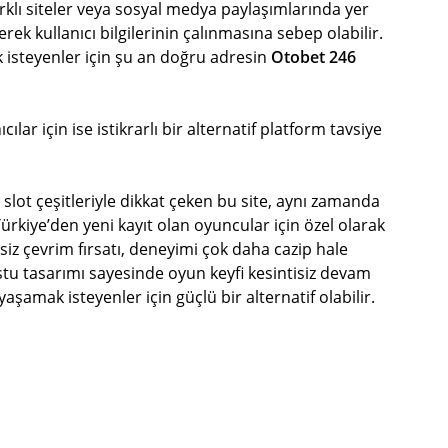
klı siteler veya sosyal medya paylaşımlarında yer
rek kullanıcı bilgilerinin çalınmasına sebep olabilir.
 isteyenler için şu an doğru adresin
Otobet 246
cılar için ise istikrarlı bir alternatif platform tavsiye
 slot çeşitleriyle dikkat çeken bu site, aynı zamanda
rkiye’den yeni kayıt olan oyuncular için özel olarak
siz çevrim fırsatı, deneyimi çok daha cazip hale
dostu tasarımı sayesinde oyun keyfi kesintisiz devam
aşamak isteyenler için güçlü bir alternatif olabilir.