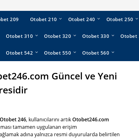
bet 209
Otobet 210
Otobet 240
Otobet 250
Otobet 310
Otobet 320
Otobet 330
Otobet
Otobet 542
Otobet 550
Otobet 560
obet246.com Güncel ve Yeni
residir
Otobet 246
, kullanıcılarını artık
Otobet246.com
lmaması tamamen uygulanan erişim
ağlamak adına yalnızca resmi duyurularda belirtilen