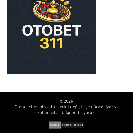
©2026
Otobet sitesinin adreslerini değiştikçe güncelliyor ve
kullanıcıları bilgilendiriyoruz.