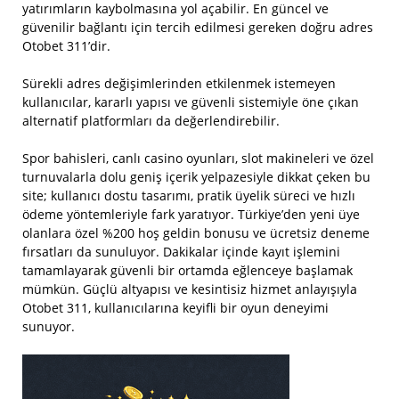
yatırımların kaybolmasına yol açabilir. En güncel ve
güvenilir bağlantı için tercih edilmesi gereken doğru adres
Otobet 311’dir.
Sürekli adres değişimlerinden etkilenmek istemeyen
kullanıcılar, kararlı yapısı ve güvenli sistemiyle öne çıkan
alternatif platformları da değerlendirebilir.
Spor bahisleri, canlı casino oyunları, slot makineleri ve özel
turnuvalarla dolu geniş içerik yelpazesiyle dikkat çeken bu
site; kullanıcı dostu tasarımı, pratik üyelik süreci ve hızlı
ödeme yöntemleriyle fark yaratıyor. Türkiye’den yeni üye
olanlara özel %200 hoş geldin bonusu ve ücretsiz deneme
fırsatları da sunuluyor. Dakikalar içinde kayıt işlemini
tamamlayarak güvenli bir ortamda eğlenceye başlamak
mümkün. Güçlü altyapısı ve kesintisiz hizmet anlayışıyla
Otobet 311, kullanıcılarına keyifli bir oyun deneyimi
sunuyor.