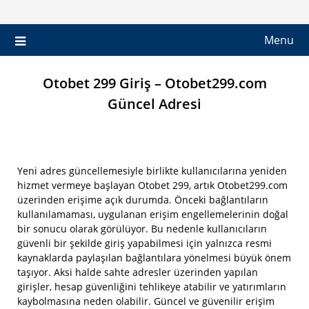
Skip
to
Menu
content
Otobet 299 Giriş – Otobet299.com
Güncel Adresi
Yeni adres güncellemesiyle birlikte kullanıcılarına yeniden
hizmet vermeye başlayan Otobet 299, artık Otobet299.com
üzerinden erişime açık durumda. Önceki bağlantıların
kullanılamaması, uygulanan erişim engellemelerinin doğal
bir sonucu olarak görülüyor. Bu nedenle kullanıcıların
güvenli bir şekilde giriş yapabilmesi için yalnızca resmi
kaynaklarda paylaşılan bağlantılara yönelmesi büyük önem
taşıyor. Aksi halde sahte adresler üzerinden yapılan
girişler, hesap güvenliğini tehlikeye atabilir ve yatırımların
kaybolmasına neden olabilir. Güncel ve güvenilir erişim