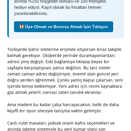
anında %150 hoşgeldin bonusu ve 100 freespins
hediye ediyor. Kayıt olarak bu fırsattan hemen
yararlanabilirsiniz.
Üye Olmak ve Bonusu Almak İçin Tıklayın
Türkiye’de bahis sitelerine erişmek istiyorsan biraz takipte
kalmak gerekiyor. Otobet’de yerinde duramayanlardan;
adresi yine değişti. Eski bağlantıya tıklayıp beyaz bir
sayfayla karşılaştıysan, yalnız değilsin. Bu tarz siteler
zaman zaman adres değiştiriyor, önemli olan güncel yeri
doğru yerden öğrenmek. Çünkü yanlış kapıyı çalarsan, seni
içeride kimse beklemiyor. Yeni adres için resmi kaynaklara
göz atmak yeterli, sonrası zaten tanıdık ekranlar.
Ama madem bu kadar çaba harcayacaksın, belki de daha
keyifli bir oyun sitesiyle tanışma vaktin gelmiştir.
Canlı rulet masaları, yüksek oranlı bahis seçenekleri ve
anında ödeme sistemiyle bu yeni kumar sitesi son