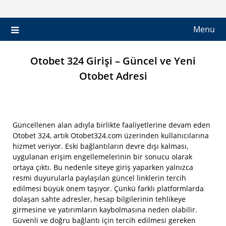
Skip
to
Menu
content
Otobet 324 Girişi – Güncel ve Yeni
Otobet Adresi
Güncellenen alan adıyla birlikte faaliyetlerine devam eden
Otobet 324, artık Otobet324.com üzerinden kullanıcılarına
hizmet veriyor. Eski bağlantıların devre dışı kalması,
uygulanan erişim engellemelerinin bir sonucu olarak
ortaya çıktı. Bu nedenle siteye giriş yaparken yalnızca
resmi duyurularla paylaşılan güncel linklerin tercih
edilmesi büyük önem taşıyor. Çünkü farklı platformlarda
dolaşan sahte adresler, hesap bilgilerinin tehlikeye
girmesine ve yatırımların kaybolmasına neden olabilir.
Güvenli ve doğru bağlantı için tercih edilmesi gereken