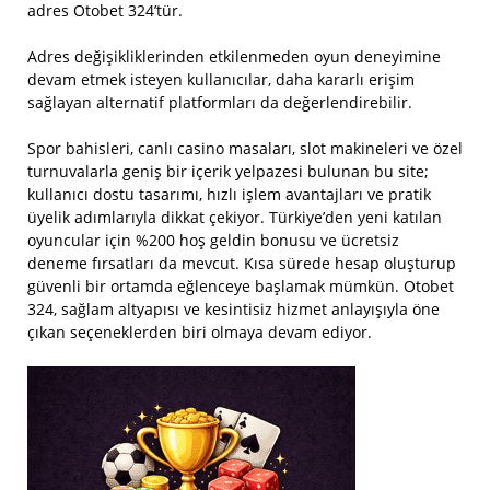
adres Otobet 324’tür.
Adres değişikliklerinden etkilenmeden oyun deneyimine
devam etmek isteyen kullanıcılar, daha kararlı erişim
sağlayan alternatif platformları da değerlendirebilir.
Spor bahisleri, canlı casino masaları, slot makineleri ve özel
turnuvalarla geniş bir içerik yelpazesi bulunan bu site;
kullanıcı dostu tasarımı, hızlı işlem avantajları ve pratik
üyelik adımlarıyla dikkat çekiyor. Türkiye’den yeni katılan
oyuncular için %200 hoş geldin bonusu ve ücretsiz
deneme fırsatları da mevcut. Kısa sürede hesap oluşturup
güvenli bir ortamda eğlenceye başlamak mümkün. Otobet
324, sağlam altyapısı ve kesintisiz hizmet anlayışıyla öne
çıkan seçeneklerden biri olmaya devam ediyor.