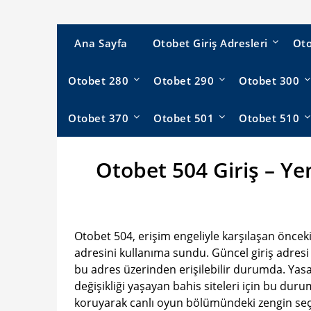
Skip
to
Ana Sayfa
Otobet Giriş Adresleri
Oto
content
Otobet 280
Otobet 290
Otobet 300
Otobet 370
Otobet 501
Otobet 510
Otobet 504 Giriş – Ye
Otobet 504, erişim engeliyle karşılaşan öncek
adresini kullanıma sundu. Güncel giriş adres
bu adres üzerinden erişilebilir durumda. Yas
değişikliği yaşayan bahis siteleri için bu duru
koruyarak canlı oyun bölümündeki zengin seç