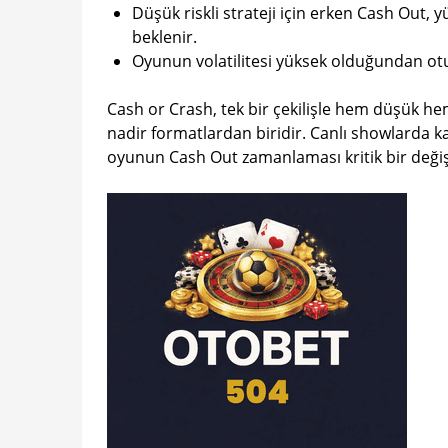
Düşük riskli strateji için erken Cash Out, y
beklenir.
Oyunun volatilitesi yüksek olduğundan otu
Cash or Crash, tek bir çekilişle hem düşük h
nadir formatlardan biridir. Canlı showlarda ka
oyunun Cash Out zamanlaması kritik bir değ