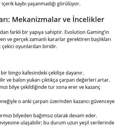
 içerik kaybı yaşanmadığı görülüyor.
rı: Mekanizmalar ve İncelikler
an farklı bir yapıya sahiptir. Evolution Gaming’in
yen ve gerçek zamanlı kararlar gerektiren başlıkları
 çekici oyunlardan biridir.
 bir bingo kafesindeki çekilişe dayanır.
ir ve balon yukarı çıktıkça çarpan değerleri artar.
rmızı bilye çekildiğinde tur sona erer ve kazanç
çeneğiyle o anki çarpan üzerinden kazancı güvenceye
, kırmızı bilyeden bağımsız olarak devam eder.
iyesine ulaşabilir; bu durum uzun yeşil serilerinde