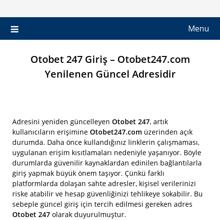
Skip
to
Menu
content
Otobet 247 Giriş – Otobet247.com
Yenilenen Güncel Adresidir
Adresini yeniden güncelleyen
Otobet 247
, artık
kullanıcıların erişimine
Otobet247.com
üzerinden açık
durumda. Daha önce kullandığınız linklerin çalışmaması,
uygulanan erişim kısıtlamaları nedeniyle yaşanıyor. Böyle
durumlarda güvenilir kaynaklardan edinilen bağlantılarla
giriş yapmak büyük önem taşıyor. Çünkü farklı
platformlarda dolaşan sahte adresler, kişisel verilerinizi
riske atabilir ve hesap güvenliğinizi tehlikeye sokabilir. Bu
sebeple güncel giriş için tercih edilmesi gereken adres
Otobet 247
olarak duyurulmuştur.