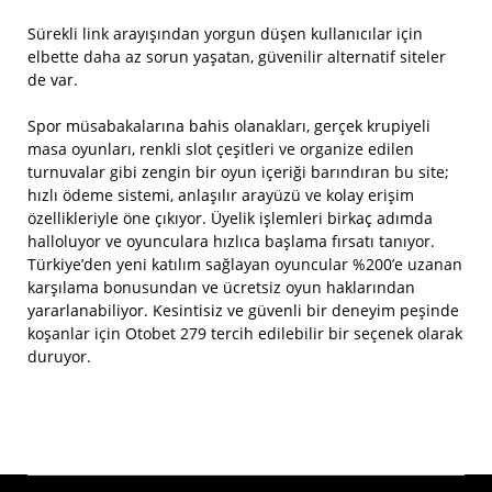
Sürekli link arayışından yorgun düşen kullanıcılar için
elbette daha az sorun yaşatan, güvenilir alternatif siteler
de var.
Spor müsabakalarına bahis olanakları, gerçek krupiyeli
masa oyunları, renkli slot çeşitleri ve organize edilen
turnuvalar gibi zengin bir oyun içeriği barındıran bu site;
hızlı ödeme sistemi, anlaşılır arayüzü ve kolay erişim
özellikleriyle öne çıkıyor. Üyelik işlemleri birkaç adımda
halloluyor ve oyunculara hızlıca başlama fırsatı tanıyor.
Türkiye’den yeni katılım sağlayan oyuncular %200’e uzanan
karşılama bonusundan ve ücretsiz oyun haklarından
yararlanabiliyor. Kesintisiz ve güvenli bir deneyim peşinde
koşanlar için Otobet 279 tercih edilebilir bir seçenek olarak
duruyor.